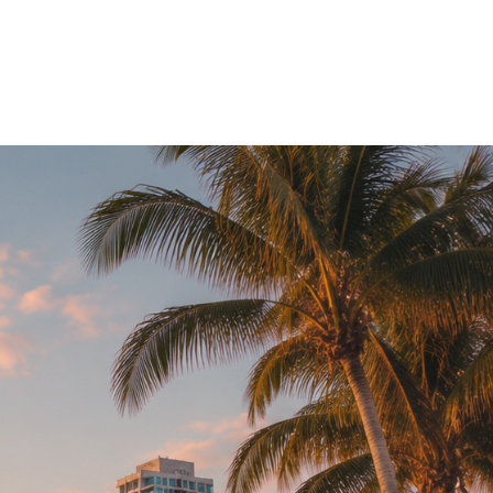
NL
SG
Magazine
▼