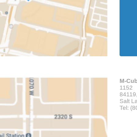
M-Cu
1152
84119,
Salt L
Tel: (