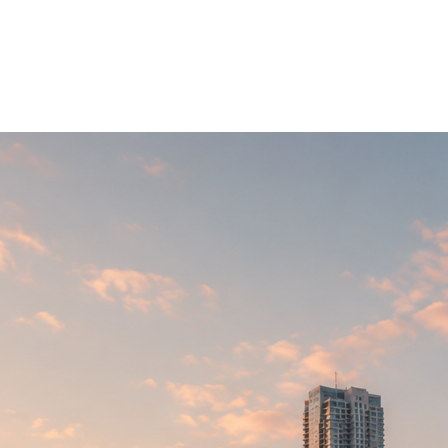
ingen
Visie
Projecten
Contact
E
▼