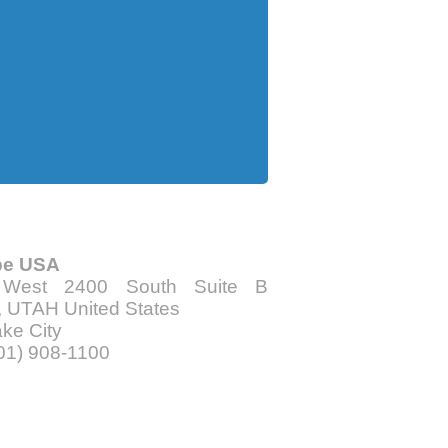
be USA
 West 2400 South Suite B
 UTAH United States
ake City
801) 908-1100