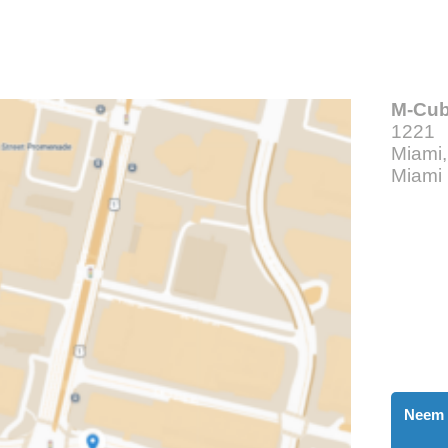
M-Cu
1221 
Miami
Miami
Neem 