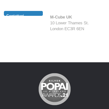
Contattaci
M-Cube UK
10 Lower Thames St.
London EC3R 6EN