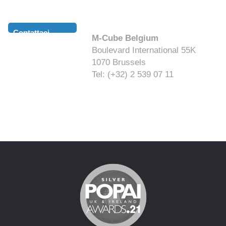
Contattaci
M-Cube Belgium
Boulevard International 55K
1070 Brussels
Tel: (+32) 2 539 07 11