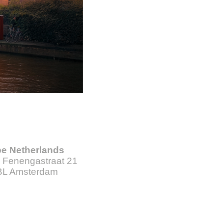
e Netherlands
 Fenengastraat 21
BL Amsterdam