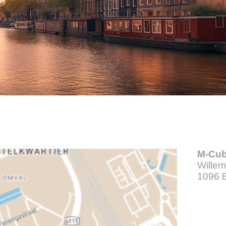
M-Cub
Willem
1096 