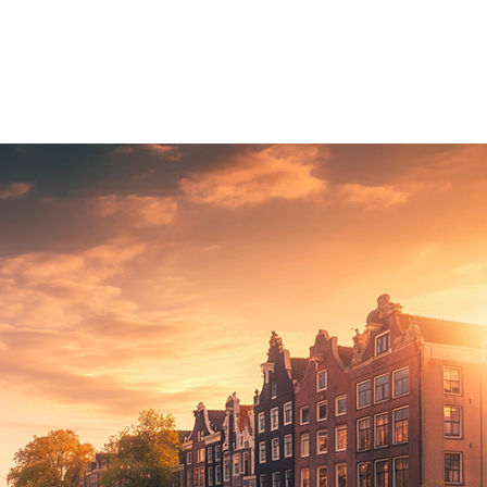
ons
Vision
Projets
Contacts
E
▼